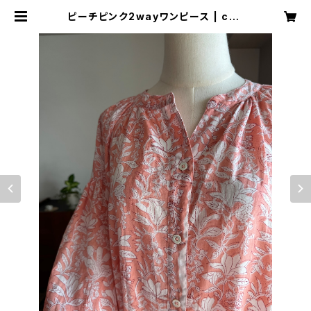
ピーチピンク2wayワンピース | coc
ono kaftan