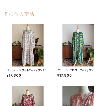
その他の商品
ベージュホワイト2wayワンピー
グリーンイエロー2wayワンピ
ス
ース
¥17,800
¥17,800