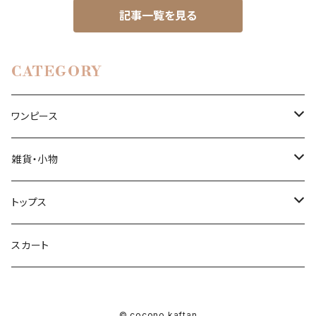
記事一覧を見る
CATEGORY
ワンピース
ロングカフタンドレス
雑貨・小物
ショートカフタンドレス
ポーチ
トップス
ロングワンピース
ブラウス
スカート
ミニワンピース
© cocono kaftan