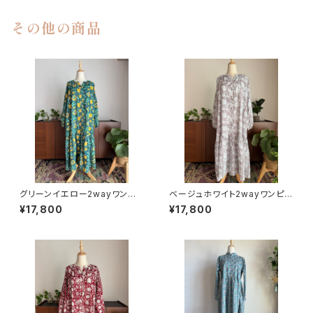
その他の商品
グリーンイエロー2wayワンピ
ベージュホワイト2wayワンピー
ース
ス
¥17,800
¥17,800