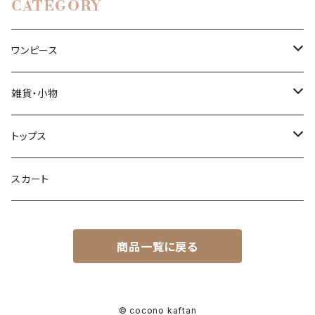
CATEGORY
ワンピース
ロングカフタンドレス
雑貨・小物
ショートカフタンドレス
ポーチ
トップス
ロングワンピース
ブラウス
スカート
ミニワンピース
商品一覧に戻る
© cocono kaftan