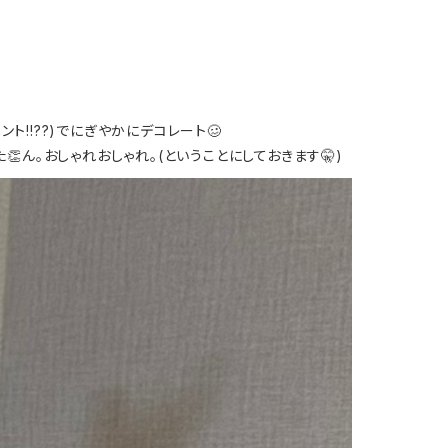
!!??)でにぎやかにデコレート🥴
👏
ん。おしゃれおしゃれ。(ということにしておきます🤫)